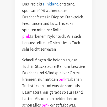
Das Projekt
Pinkland
entstand
spontan 1996 während des
Drachenfestes in Dieppe, Frankreich.
Fred Jansen und Lutz Treczoks
spielten mit einer Rolle
pink
farbenem Nylontuch. Wie sich
herausstellte ließ sich dieses Tuch
sehr leicht zerreisen.
Schnell fingen die beiden an, das
Tuch in Stücke zu reißen um kreative
Drachen und Windspiel vor Ort zu
kreieren, nur mit den
pink
farbenen
Tuchstücken und was sie sonst als
Baumateralien gerade so zur Hand
hatten.
Als um den beiden herum
schon alles
pink
eingefärbt war,