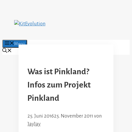
Zum
Inhalt
springen
Menü
Was ist Pinkland?
Infos zum Projekt
Pinkland
25. Juni 2016
25. November 2011
von
JayJay