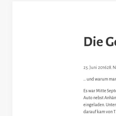
Die G
25. Juni 2016
28. 
… und warum man
Es war Mitte Sep
Auto nebst Anhän
eingeladen. Unter
darauf kam von Ti