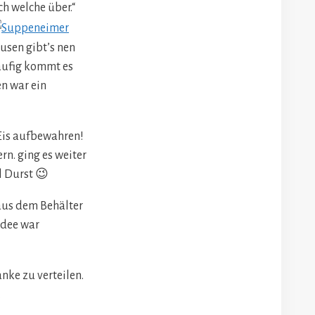
ch welche über.“
usen gibt’s nen
äufig kommt es
en war ein
Eis aufbewahren!
n. ging es weiter
l Durst 😉
aus dem Behälter
Idee war
nke zu verteilen.
.