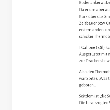
Bodenanker aufzus
Da er uns aber au
Kurz über das Sm
Zeltbauer bzw. C
erstens anders un
schicker Thermobe
1 Gallone (3,8l)
Ausgerüstet mit 
zur Drachenshow.
Also den Thermob
war Spitze. „Was 
geboren…
Seitdem ist „die 
Die bevorzugten 