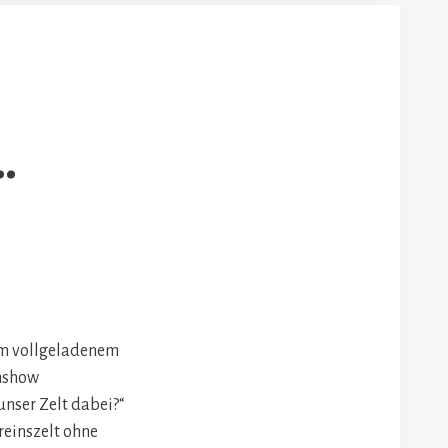
…
em vollgeladenem
nshow
unser Zelt dabei?“
reinszelt ohne