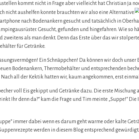
tellen kommt nicht in Frage aber vielleicht hat Christian ja no
ch nicht aushelfen konnte brauchten wir also eine Alternative.
artphone nach Bodenankern gesucht und tatsächlich in Oberha
ampingausrüster. Gesucht, gefunden und hingefahren. Wie so h
d zweitens als man denkt. Denn das Erste über das wir stolpert
hälter für Getränke.
 Fassungsvermögen! Ein Schnäppchen! Da können wir doch unser 
neuen Bodenankern, Thermobehälter und entsprechenden becher
 Nach all der Kektik hatten wir, kaum angekommen, erst einma
echer voll Eis gekippt und Getränke dazu. Die erste Mischung 
trinkt Ihr denn da?“ kam die Frage und Tim meinte „Suppe!“ Die 
Suppe“ immer dabei wenn es darum geht warme oder kalte Geträ
Suppenrezepte werden in diesem Blog entsprechend gewürdigt