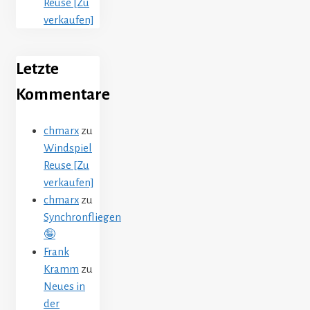
Reuse [Zu
verkaufen]
Letzte
Kommentare
chmarx
zu
Windspiel
Reuse [Zu
verkaufen]
chmarx
zu
Synchronfliegen
🤪
Frank
Kramm
zu
Neues in
der