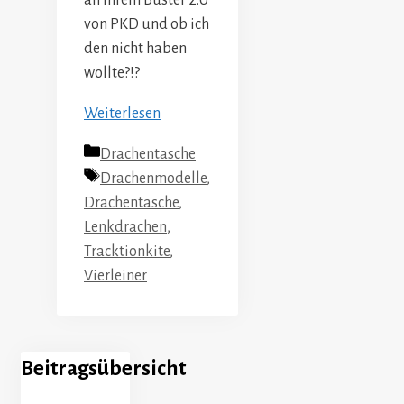
von PKD und ob ich
den nicht haben
wollte?!?
Weiterlesen
Kategorien
Drachentasche
Schlagwörter
Drachenmodelle
,
Drachentasche
,
Lenkdrachen
,
Tracktionkite
,
Vierleiner
Beitragsübersicht