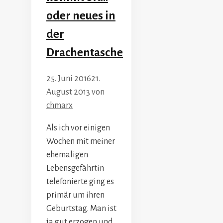
oder neues in
der
Drachentasche
25. Juni 2016
21.
August 2013
von
chmarx
Als ich vor einigen
Wochen mit meiner
ehemaligen
Lebensgefährtin
telefonierte ging es
primär um ihren
Geburtstag. Man ist
ja gut erzogen und