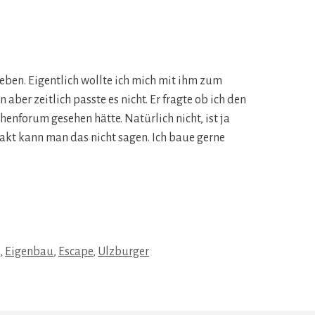
ieben. Eigentlich wollte ich mich mit ihm zum
ber zeitlich passte es nicht. Er fragte ob ich den
enforum gesehen hätte. Natürlich nicht, ist ja
xakt kann man das nicht sagen. Ich baue gerne
rter
,
Eigenbau
,
Escape
,
Ulzburger