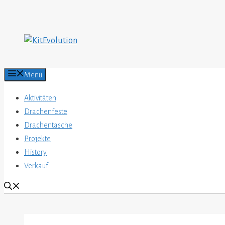
Zum
Inhalt
springen
Menü
Aktivitäten
Drachenfeste
Drachentasche
Projekte
History
Verkauf