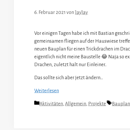
6. Februar 2021
von
JayJay
Vor einigen Tagen habe ich mit Bastian geschr
gemeinsamen fliegen auf der Hauswiese treffen a
neuen Bauplan für einen Trickdrachen im Drach
eigentlich nicht meine Baustelle 😂 Naja so e
Drachen, zuletzt halt nur Einleiner..
Das sollte sich aber jetzt ändern…
Weiterlesen
Kategorien
Schlagwö
Aktivitäten
,
Allgemein
,
Projekte
Bauplan