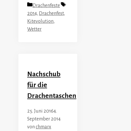
Kategorien
Schlagwörter
Drachenfeste
2014
,
Drachenfest
,
Kitevolution
,
Wetter
Nachschub
für die
Drachentaschen
25. Juni 2016
4.
September 2014
von
chmarx