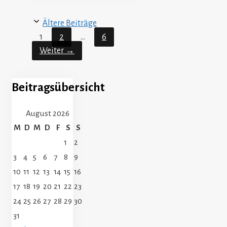
Ältere Beiträge
Seite
Seite
Seite
1
2
…
6
Weiter
→
Beitragsübersicht
August 2026
M
D
M
D
F
S
S
1
2
3
4
5
6
7
8
9
10
11
12
13
14
15
16
17
18
19
20
21
22
23
24
25
26
27
28
29
30
31