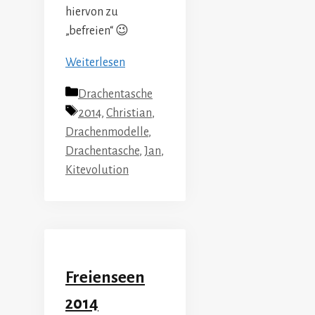
hiervon zu
„befreien“ 😉
Weiterlesen
Kategorien
Drachentasche
Schlagwörter
2014
,
Christian
,
Drachenmodelle
,
Drachentasche
,
Jan
,
Kitevolution
Freienseen
2014