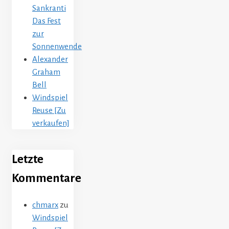
Sankranti
Das Fest
zur
Sonnenwende
Alexander
Graham
Bell
Windspiel
Reuse [Zu
verkaufen]
Letzte
Kommentare
chmarx
zu
Windspiel