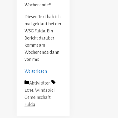
Wochenende!!
Diesen Text hab ich
mal geklaut bei der
WSG Fulda. Ein
Bericht darüber
kommt am
Wochenende dann
von mir.
Weiterlesen
Kategorien
Schlagwörter
Aktivitäten
2014
,
Windspiel
Gemeinschaft
Fulda