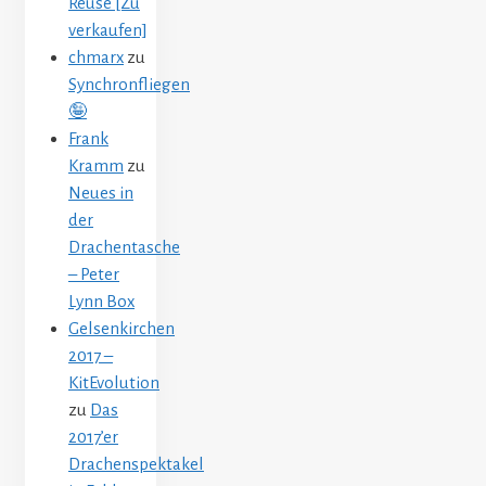
Reuse [Zu
verkaufen]
chmarx
zu
Synchronfliegen
🤪
Frank
Kramm
zu
Neues in
der
Drachentasche
– Peter
Lynn Box
Gelsenkirchen
2017 –
KitEvolution
zu
Das
2017’er
Drachenspektakel