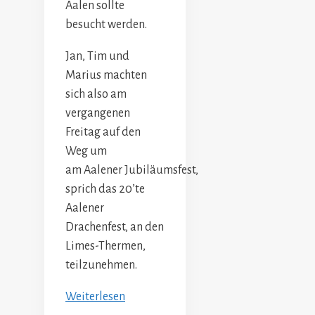
Aalen sollte
besucht werden.
Jan, Tim und
Marius machten
sich also am
vergangenen
Freitag auf den
Weg um
am Aalener Jubiläumsfest,
sprich das 20’te
Aalener
Drachenfest, an den
Limes-Thermen,
teilzunehmen.
Weiterlesen