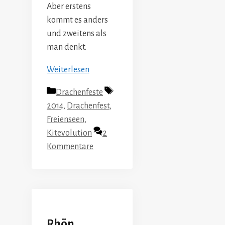
Aber erstens
kommt es anders
und zweitens als
man denkt.
Weiterlesen
Kategorien
Schlagwörter
Drachenfeste
2014
,
Drachenfest
,
Freienseen
,
Kitevolution
2
Kommentare
Rhön