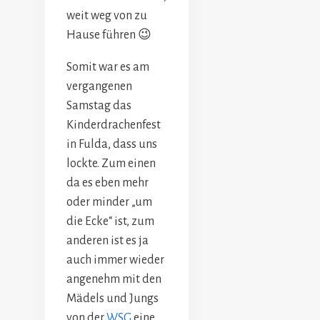
weit weg von zu
Hause führen 😉
Somit war es am
vergangenen
Samstag das
Kinderdrachenfest
in Fulda, dass uns
lockte. Zum einen
da es eben mehr
oder minder „um
die Ecke“ ist, zum
anderen ist es ja
auch immer wieder
angenehm mit den
Mädels und Jungs
von der
WSG
eine