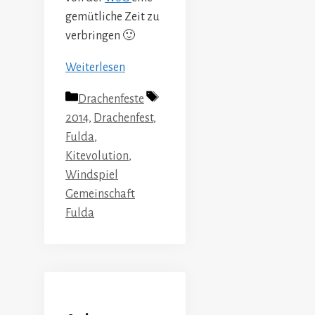
gemütliche Zeit zu
verbringen 🙂
Weiterlesen
Kategorien
Schlagwörter
Drachenfeste
2014
,
Drachenfest
,
Fulda
,
Kitevolution
,
Windspiel
Gemeinschaft
Fulda