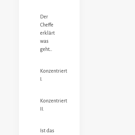
Der
Cheffe
erklärt
was
geht…
Konzentriert
I.
Konzentriert
II.
Ist das