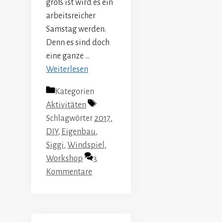
groß ist wird es ein
arbeitsreicher
Samstag werden.
Denn es sind doch
eine ganze …
Weiterlesen
Kategorien
Aktivitäten
Schlagwörter
2017
,
DIY
,
Eigenbau
,
Siggi
,
Windspiel
,
Workshop
3
Kommentare