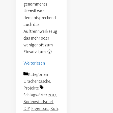
genommenes
Utensil war
dementsprechend
auch das
Auftrennwerkzeug
das mehr oder
weniger oft zum
Einsatz kam. 😮
Weiterlesen
Kategorien
Drachentasche
,
Projekte
Schlagwörter
2017
,
Bodenwindspiel
,
DIY
,
Eigenbau
,
Kuh
,